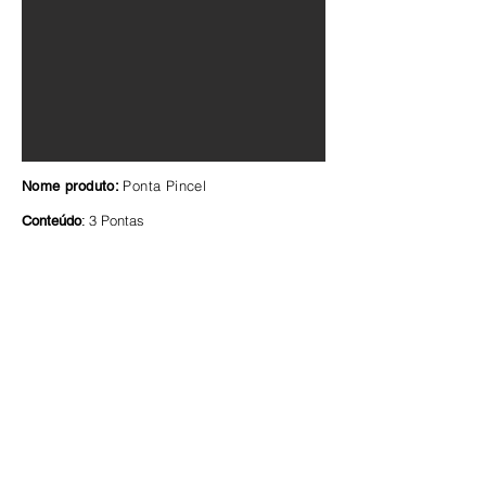
Ponta Pincel
Nome produto:
3 Pontas
Conteúdo
:
5x60x115 mm
Tamanho
:
4g
Peso:
Um ponta pincel exclusiva do Copic Classic.
Permite-lhe personalizar e desfrutar do conforto
e benefícios de desenhar com uma ponta
pincel sem a necessidade de comprar
marcadores adicionais.