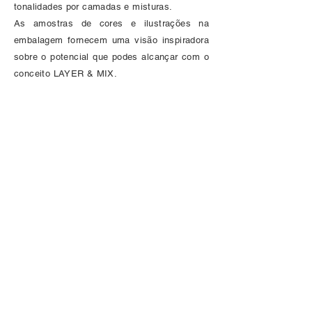
tonalidades por camadas e misturas.
As amostras de cores e ilustrações na
embalagem fornecem uma visão inspiradora
sobre o potencial que podes alcançar com o
conceito LAYER & MIX.
Cores incluídas:
V-01 (Heath), YR-31 (Light
Reddish Yellow), E-00 (Cotton Pearl).
Cores Incluídas
Política de Privacidade