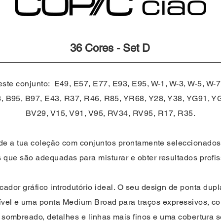
36 Cores - Set D
este conjunto: E49, E57, E77, E93, E95, W-1, W-3, W-5, W-
, B95, B97, E43, R37, R46, R85, YR68, Y28, Y38, YG91, Y
BV29, V15, V91, V95, RV34, RV95, R17, R35.
e a tua coleção com conjuntos prontamente seleccionado
 que são adequadas para misturar e obter resultados profi
cador gráfico introdutório ideal. O seu design de ponta dupl
ível e uma ponta Medium Broad para traços expressivos, co
, sombreado, detalhes e linhas mais finos e uma cobertura s