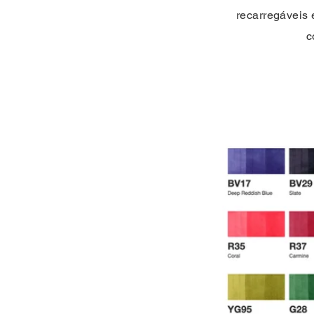
recarregáveis e
c